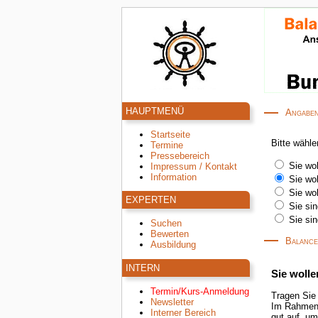
HAUPTMENÜ
Angaben
Startseite
Bitte wähle
Termine
Pressebereich
Sie wo
Impressum / Kontakt
Information
Sie wo
Sie wo
EXPERTEN
Sie sin
Sie si
Suchen
Bewerten
Balance
Ausbildung
INTERN
Sie woll
Termin/Kurs-Anmeldung
Tragen Sie
Newsletter
Im Rahmen 
Interner Bereich
gut auf, um