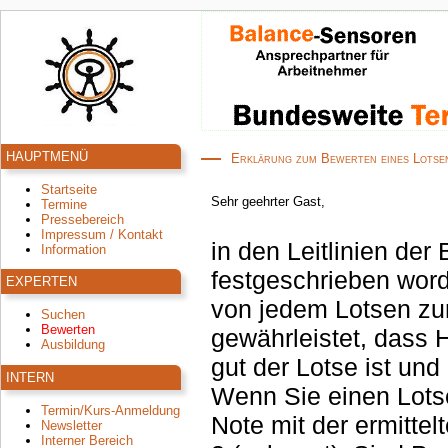
HAUPTMENÜ
Erklärung zum Bewerten eines Lotse
Startseite
Sehr geehrter Gast,
Termine
Pressebereich
Impressum / Kontakt
in den Leitlinien de
Information
festgeschrieben word
EXPERTEN
von jedem Lotsen zum W
Suchen
Bewerten
gewährleistet, dass 
Ausbildung
gut der Lotse ist und
INTERN
Wenn Sie einen Lotse
Termin/Kurs-Anmeldung
Note mit der ermittelten Zufriedenheitszahl zwischen 0 (schl
Newsletter
Interner Bereich