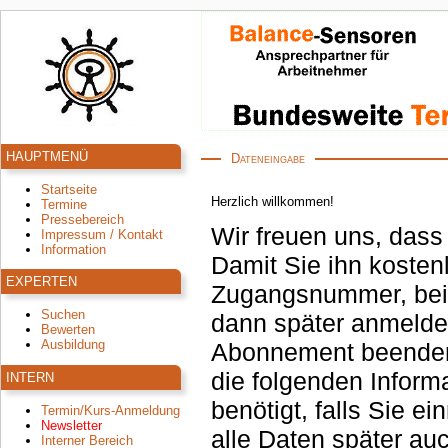
HAUPTMENÜ
Dateneingabe
Startseite
Herzlich willkommen!
Termine
Pressebereich
Wir freuen uns, dass
Impressum / Kontakt
Information
Damit Sie ihn kosten
EXPERTEN
Zugangsnummer, bei 
Suchen
dann später anmeld
Bewerten
Ausbildung
Abonnement beenden oder Kurse buchen. 
die folgenden Inform
INTERN
benötigt, falls Sie einmal Ihr Passwort nicht mehr wissen. Sie können
Termin/Kurs-Anmeldung
Newsletter
alle Daten später auc
Interner Bereich