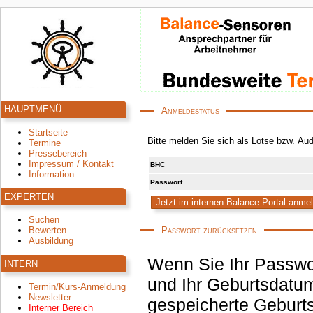
HAUPTMENÜ
Anmeldestatus
Startseite
Bitte melden Sie sich als Lotse bzw. Au
Termine
Pressebereich
Impressum / Kontakt
BHC
Information
Passwort
EXPERTEN
Suchen
Passwort zurücksetzen
Bewerten
Ausbildung
Wenn Sie Ihr Passwo
INTERN
und Ihr Geburtsdatum
Termin/Kurs-Anmeldung
Newsletter
gespeicherte Geburtsdatum korrekt ist, wird an die hinterlegte E-Mail-
Interner Bereich