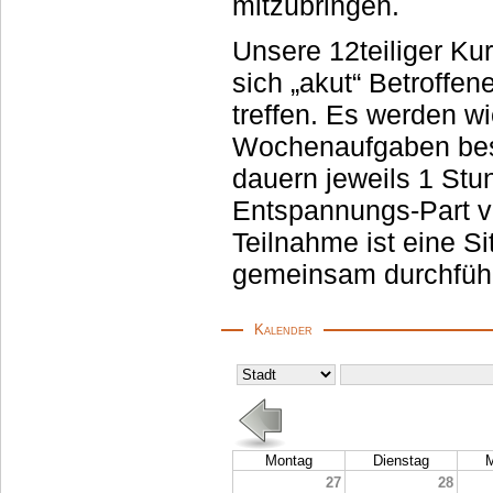
mitzubringen.
Unsere 12teiliger Ku
sich „akut“ Betroffene und „demnächst“ Betroffene einmal pro Wo
treffen. Es werden wichtige Vorgehensweise
Wochenaufgaben bespr
dauern jeweils 1 Stunde, haben dann auch noch danach einen
Entspannungs-Part von eb
Teilnahme ist eine Si
gemeinsam durchführ
Kalender
Montag
Dienstag
M
27
28