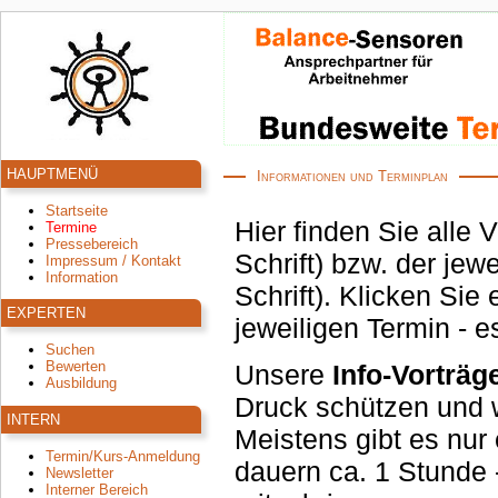
HAUPTMENÜ
Informationen und Terminplan
Startseite
Hier finden Sie alle 
Termine
Pressebereich
Schrift) bzw. der jeweiligen Zentren, der Balance-Helpcenter (in roter
Impressum / Kontakt
Information
Schrift). Klicken Sie einfach auf das 
EXPERTEN
jeweiligen Termin - e
Suchen
Bewerten
Unsere
Info-Vorträg
Ausbildung
Druck schützen und welche Körper-Signale Sie
INTERN
Meistens gibt es nur 
Termin/Kurs-Anmeldung
dauern ca. 1 Stunde - und Sie sind eingeladen, Ihren Partner
Newsletter
Interner Bereich